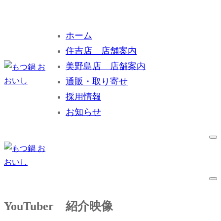
コ
メ
閉
ン
ニ
じ
ホーム
テ
ュ
る
住吉店 店舗案内
ン
ー
ツ
美野島店 店舗案内
へ
通販・取り寄せ
ス
採用情報
キ
お知らせ
ッ
プ
YouTuber 紹介映像