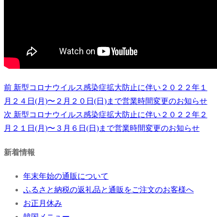
前
前
新型コロナウイルス感染症拡大防止に伴い２０２２年１
投
の
月２４日(月)〜２月２０日(日)まで営業時間変更のお知らせ
稿
投
次
次
新型コロナウイルス感染症拡大防止に伴い２０２２年２
稿:
の
月２１日(月)〜３月６日(日)まで営業時間変更のお知らせ
ナ
投
ビ
新着情報
稿:
ゲ
年末年始の通販について
ふるさと納税の返礼品と通販をご注文のお客様へ
ー
お正月休み
シ
韓国メニュー