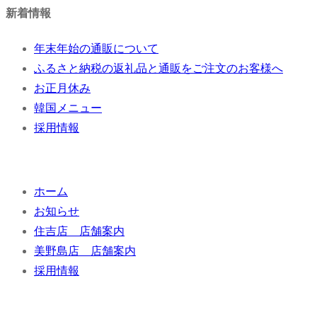
稿
新着情報
の
年末年始の通販について
ふるさと納税の返礼品と通販をご注文のお客様へ
ペ
お正月休み
ー
韓国メニュー
採用情報
ジ
送
り
ホーム
お知らせ
住吉店 店舗案内
美野島店 店舗案内
採用情報