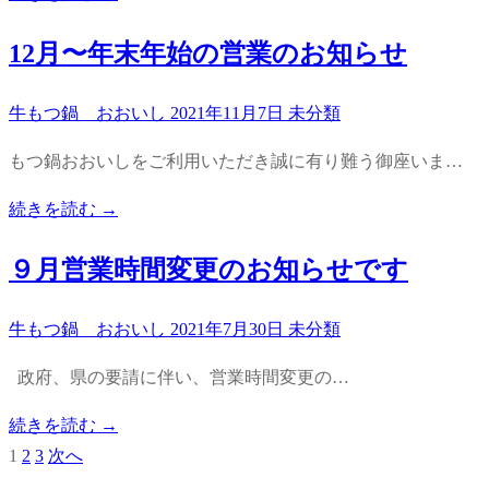
12月〜年末年始の営業のお知らせ
牛もつ鍋 おおいし
2021年11月7日
未分類
もつ鍋おおいしをご利用いただき誠に有り難う御座いま…
続きを読む →
９月営業時間変更のお知らせです
牛もつ鍋 おおいし
2021年7月30日
未分類
政府、県の要請に伴い、営業時間変更の…
続きを読む →
1
2
3
次へ
投