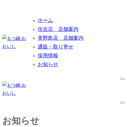
コ
メ
閉
ン
ニ
じ
ホーム
テ
ュ
る
住吉店 店舗案内
ン
ー
ツ
美野島店 店舗案内
へ
通販・取り寄せ
ス
採用情報
キ
お知らせ
ッ
プ
お知らせ